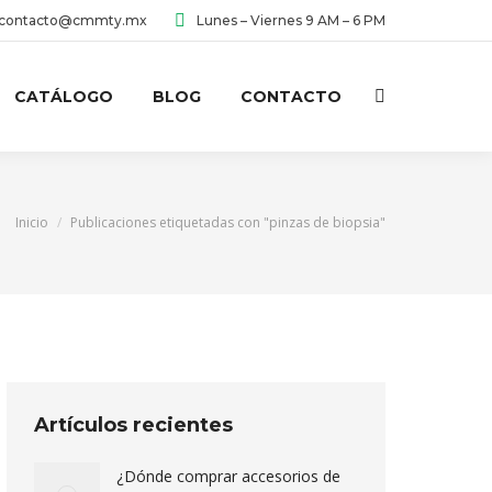
contacto@cmmty.mx
Lunes – Viernes 9 AM – 6 PM
CATÁLOGO
BLOG
CONTACTO
Buscar:
Estás aquí:
Inicio
Publicaciones etiquetadas con "pinzas de biopsia"
Artículos recientes
¿Dónde comprar accesorios de