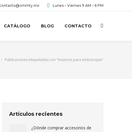
contacto@cmmty.mx
Lunes – Viernes 9 AM – 6 PM
CATÁLOGO
BLOG
CONTACTO
Buscar:
 aquí:
Publicaciones etiquetadas con "Insumos para endoscopía"
Artículos recientes
¿Dónde comprar accesorios de