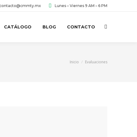
contacto@cmmty.mx
Lunes – Viernes 9 AM – 6 PM
CATÁLOGO
BLOG
CONTACTO
Buscar:
Estás aquí:
Inicio
Evaluaciones