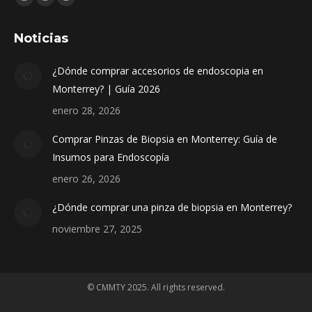
Facebook
Instagram
Whatsapp
page
page
page
Noticias
opens
opens
opens
in
in
in
¿Dónde comprar accesorios de endoscopia en
new
new
new
Monterrey? | Guía 2026
window
window
window
enero 28, 2026
Comprar Pinzas de Biopsia en Monterrey: Guía de
Insumos para Endoscopía
enero 26, 2026
¿Dónde comprar una pinza de biopsia en Monterrey?
noviembre 27, 2025
© CMMTY 2025. All rights reserved.