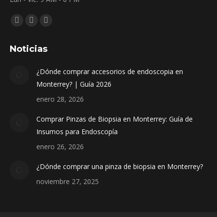
Encuéntranos en:
Facebook
Instagram
Whatsapp
page
page
page
Noticias
opens
opens
opens
in
in
in
¿Dónde comprar accesorios de endoscopia en
new
new
new
Monterrey? | Guía 2026
window
window
window
enero 28, 2026
Comprar Pinzas de Biopsia en Monterrey: Guía de
Insumos para Endoscopía
enero 26, 2026
¿Dónde comprar una pinza de biopsia en Monterrey?
noviembre 27, 2025