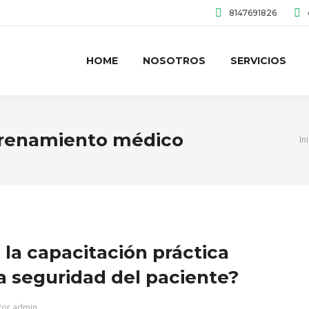
8147691826
HOME
NOSOTROS
SERVICIOS
renamiento médico
Es
In
la capacitación práctica
la seguridad del paciente?
Por
admin