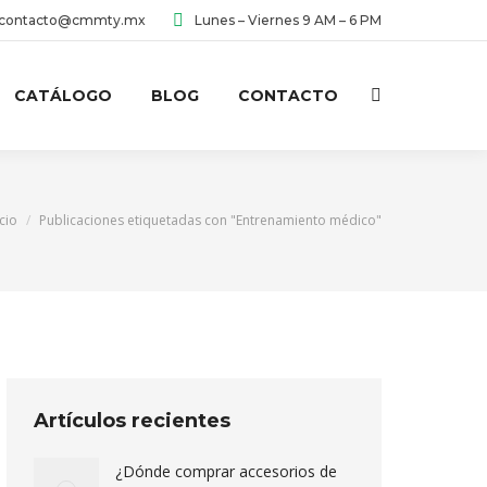
contacto@cmmty.mx
Lunes – Viernes 9 AM – 6 PM
CATÁLOGO
BLOG
CONTACTO
Buscar:
tás aquí:
icio
Publicaciones etiquetadas con "Entrenamiento médico"
Artículos recientes
¿Dónde comprar accesorios de