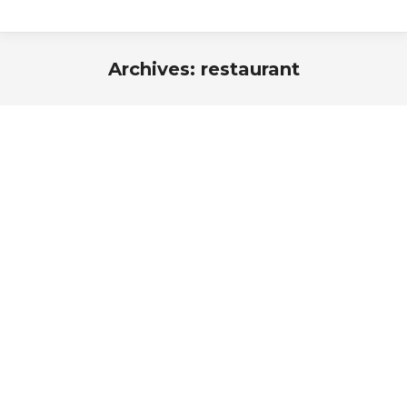
Archives:
restaurant
Estás aquí:
Morbi tincidunt, dui tristique tincidunt faucibus, purus
sapien consectetur libero, vitae venenatis eros lacus
vitae erat. Mauris tristique pretium tristique. Thanx!
— Michael S, Canada
WOW! Dapibus velit vel suscipit malesuada. Morbi